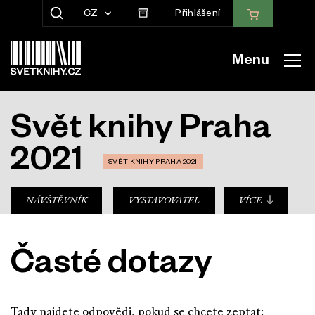
CZ
Přihlášení
ZOBRAZIT HLEDÁNÍ
Menu
Svět knihy Praha
2021
SVĚT KNIHY PRAHA 2021
sub-nav
NÁVŠTĚVNÍK
VYSTAVOVATEL
VÍCE
Časté dotazy
Tady najdete odpovědi, pokud se chcete zeptat: