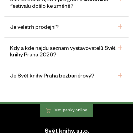
Jak se dozvím, že v programu literárního
festivalu došlo ke změně?
Je veletrh prodejní?
Kdy a kde najdu seznam vystavovatelů Svět
knihy Praha 2026?
Je Svět knihy Praha bezbariérový?
Vstupenky
online
Svět knihy, s.r.o.