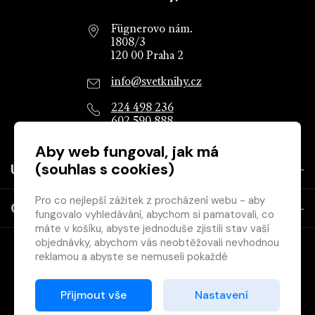
Patička webu
Fügnerovo nám.
1808/3
120 00 Praha 2
info@svetknihy.cz
224 498 236
602 590 888
Aby web fungoval, jak má
(souhlas s cookies)
Užitečné
Pro co nejlepší zážitek z procházení webu - aby
O společnosti
fungovalo vyhledávání, abychom si pamatovali, co
máte v košíku, abyste jednoduše zjistili stav vaší
objednávky, abychom vás neobtěžovali nevhodnou
reklamou a abyste se nemuseli pokaždé
přihlašovat.
Proto od vás potřebujeme souhlas se
Přijmout vše
Nastavení
zpracováním souborů cookies
, tj. malých souborů,