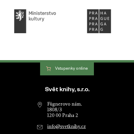
Vstupenky
online
Patička webu
Svět knihy, s.r.o.
Fügnerovo nám.
1808/3
120 00 Praha 2
info@svetknihy.cz