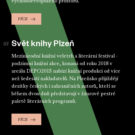
východoevropského prostoru.
VÍCE
Svět knihy Plzeň
Mezinárodní knižní veletrh a literární festival -
podzimní knižní akce, konaná od roku 2018 v
areálu DEPO2015 nabízí knižní produkci od více
než šedesáti nakladatelů. Na Plzeňsko přijíždějí
desítky českých i zahraničních autorů, kteří se
během dvou dnů představují v žánrově pestré
paletě literárních programů.
VÍCE