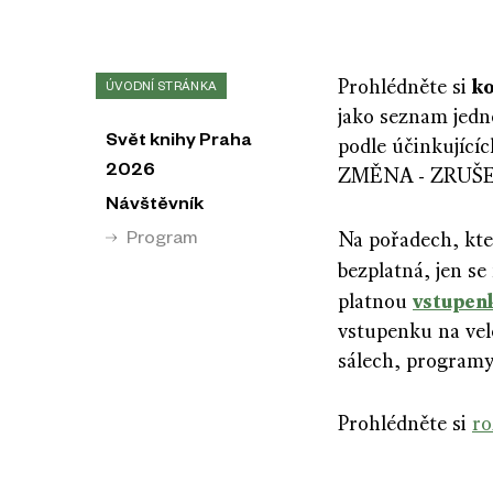
k
Prohlédněte si
ÚVODNÍ STRÁNKA
jako seznam jedno
Svět knihy Praha
podle účinkující
2026
ZMĚNA - ZRUŠ
Návštěvník
Na pořadech, kte
Program
bezplatná, jen s
vstupenk
platnou
vstupenku na vel
sálech, programy
Prohlédněte si
ro