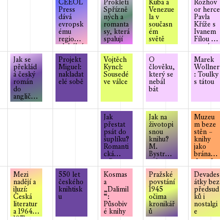
CEEOL
Prokletí
Kuba a
Rozhov
Press
Spřízně
Venezue
or herce
dává
ných a
la v
Pavla
evropsk
romanta
současn
Kříže s
ému
sy, která
ém
Ivanem
regionu
spalují
světě
Fílou o
globální
románu
hlas
Tisíc očí
Jak se
Projekt
Vojtěch
O
Marek
překlád
Miguel:
Kyncl:
člověku,
Wollner
á český
nakladat
Sousedé
který se
: Toulky
román
elé sobě
ve válce
nebál
s tátou
do
bát
angličtin
y
Jak
Jak na
Muzeu
přestat
životopi
m beze
psát do
snou
stěn –
šuplíku?
knihu?
knihy
Romanti
M.
jako
cká
Bystrov
brána
edice
nejen o
do světa
V+W
muzeí
Mezi
550 let
Kosmas
Pražské
Devades
nadějí a
českého
a
povstání
átky bez
iluzí:
knihtisk
„Dalimil
1945
předsud
Česká
u
“:
očima
ků i
literatur
Působiv
kronikář
nostalgi
a 1964-
é knihy
ů
e
1971