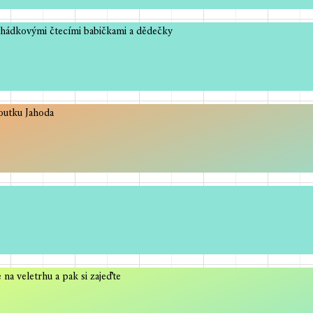
ohádkovými čtecími babičkami a dědečky
outku Jahoda
a veletrhu a pak si zajeďte