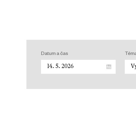
Datum a čas
Tém
Vy