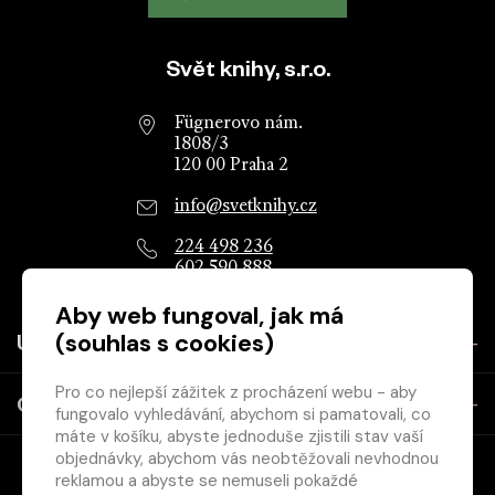
Patička webu
Svět knihy, s.r.o.
Fügnerovo nám.
1808/3
120 00 Praha 2
info@svetknihy.cz
224 498 236
602 590 888
Aby web fungoval, jak má
(souhlas s cookies)
Užitečné
Pro co nejlepší zážitek z procházení webu - aby
O společnosti
fungovalo vyhledávání, abychom si pamatovali, co
máte v košíku, abyste jednoduše zjistili stav vaší
objednávky, abychom vás neobtěžovali nevhodnou
reklamou a abyste se nemuseli pokaždé