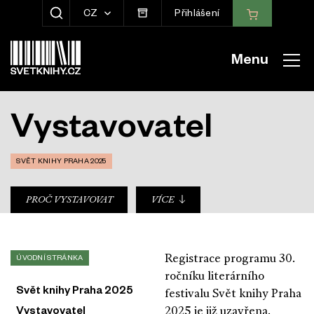
CZ
Přihlášení
ZOBRAZIT HLEDÁNÍ
Menu
Vystavovatel
SVĚT KNIHY PRAHA 2025
sub-nav
PROČ VYSTAVOVAT
VÍCE
Registrace programu 30.
ÚVODNÍ STRÁNKA
ročníku literárního
Svět knihy Praha 2025
festivalu Svět knihy Praha
2025 je již uzavřena.
Vystavovatel