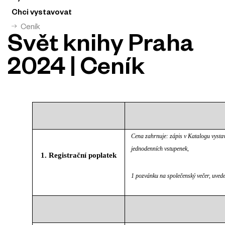
Chci vystavovat
Ceník
Svět knihy Praha
2024 | Ceník
Cena zahrnuje: zápis v Katalogu vystav
jednodenních vstupenek,
1. Registrační poplatek
1 pozvánku na společenský večer, uved