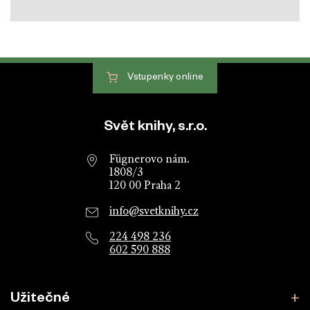
Vstupenky
online
Patička webu
Svět knihy, s.r.o.
Fügnerovo nám.
1808/3
120 00 Praha 2
info@svetknihy.cz
224 498 236
602 590 888
Užitečné