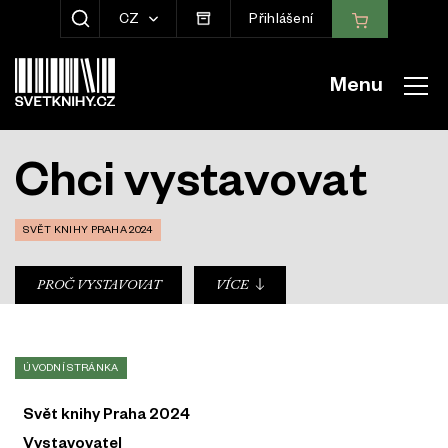
CZ
Přihlášení
ZOBRAZIT HLEDÁNÍ
Menu
Chci vystavovat
SVĚT KNIHY PRAHA 2024
sub-nav
PROČ VYSTAVOVAT
VÍCE
ÚVODNÍ STRÁNKA
Svět knihy Praha 2024
Vystavovatel