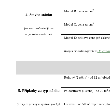
2
Modul B: cena za 1m
4. Stavba stánku
2
Modul C: cena za 1m
(smluvní realizační firma
organizátora veletrhu)
Modul D: celková cena
(vč. elektri
Rozpis modulů najdete v
Objednáv
2
Rohový (2 stěny) - od 12 m
objed
2
5. Příplatky za typ stánku
Poloostrovní (1 stěna) - od 20 m
o
2
Ostrovní - od 50 m
objednané pl
(z ceny za pronájem výstavní plochy)