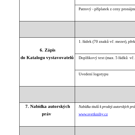
Patrový - příplatek z ceny pronáj
1. řádek (70 znaků vč. mezer), pře
6. Zápis
do Katalogu vystavovatelů
Doplňkový text (max. 5 řádků vč.
Uvedení logotypu
7. Nabídka autorských
Nabídka titulů k prodeji autorských pr
práv
www.svetknihy.cz