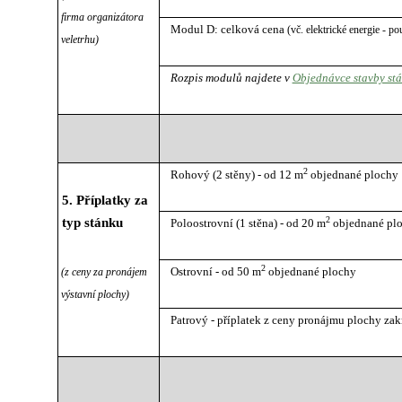
firma organizátora
Modul D: celková cena
(vč. elektrické energie - po
veletrhu)
Rozpis modulů najdete v
Objednávce stavby stá
2
Rohový (2 stěny) - od 12 m
objednané plochy
5. Příplatky za
2
typ stánku
Poloostrovní (1 stěna) - od 20 m
objednané pl
2
Ostrovní - od 50 m
objednané plochy
(z ceny za pronájem
výstavní plochy)
Patrový - příplatek z ceny pronájmu plochy zak