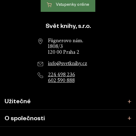
Vstupenky
online
Patička webu
Svět knihy, s.r.o.
Fügnerovo nám.
1808/3
120 00 Praha 2
info@svetknihy.cz
224 498 236
602 590 888
Užitečné
O společnosti