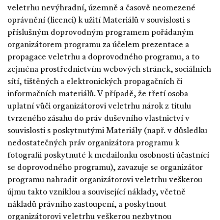
veletrhu nevýhradní, územně a časově neomezené
oprávnění (licenci) k užití Materiálů v souvislosti s
příslušným doprovodným programem pořádaným
organizátorem programu za účelem prezentace a
propagace veletrhu a doprovodného programu, a to
zejména prostřednictvím webových stránek, sociálních
sítí, tištěných a elektronických propagačních či
informačních materiálů. V případě, že třetí osoba
uplatní vůči organizátorovi veletrhu nárok z titulu
tvrzeného zásahu do práv duševního vlastnictví v
souvislosti s poskytnutými Materiály (např. v důsledku
nedostatečných práv organizátora programu k
fotografii poskytnuté k medailonku osobnosti účastnící
se doprovodného programu), zavazuje se organizátor
programu nahradit organizátorovi veletrhu veškerou
újmu takto vzniklou a související náklady, včetně
nákladů právního zastoupení, a poskytnout
organizátorovi veletrhu veškerou nezbytnou