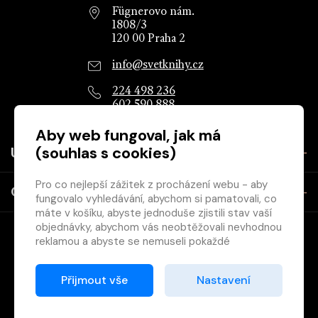
Fügnerovo nám.
1808/3
120 00 Praha 2
info@svetknihy.cz
224 498 236
602 590 888
Aby web fungoval, jak má
(souhlas s cookies)
Užitečné
Pro co nejlepší zážitek z procházení webu - aby
O společnosti
fungovalo vyhledávání, abychom si pamatovali, co
máte v košíku, abyste jednoduše zjistili stav vaší
objednávky, abychom vás neobtěžovali nevhodnou
reklamou a abyste se nemuseli pokaždé
přihlašovat.
Proto od vás potřebujeme souhlas se
Přijmout vše
Nastavení
zpracováním souborů cookies
, tj. malých souborů,
Copyright © 2026 Svět knihy, s.r.o. - společnost Svazu českých
které se dočasně ukládají ve vašem prohlížeči.