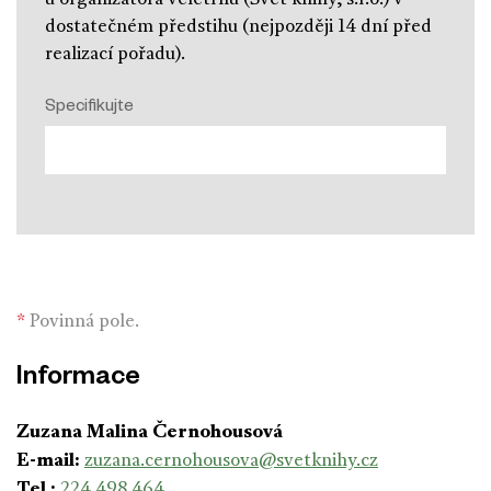
dostatečném předstihu (nejpozději 14 dní před
realizací pořadu).
Specifikujte
*
Povinná pole.
Informace
Zuzana Malina Černohousová
E-mail:
zuzana.cernohousova@svetknihy.cz
Tel.:
224 498 464