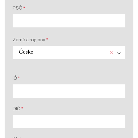
PSČ
*
Země a regiony
*
×
Česko
IČ
*
DIČ
*