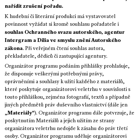
nařídit zrušení pořadu.
K hudební či literární produkci má vystavovatel
povinnost vyžádat si kromě souhlasu pořadatele i
souhlas Ochranného svazu autorského, agentur
Intergram a Dilia ve smyslu znění Autorského
zákona
. Při veřejném čtení souhlas autora,
překladatele, dědiců či zastupující agentury.
Organizátor programu podáním přihlášky prohlašuje,
že disponuje veškerými potřebnými právy,
oprávněními a souhlasy k užití každého z materiálů,
které poskytuje organizátorovi veletrhu v souvislosti s
touto přihláškou, zejména fotografií, textů a případně
jiných předmětů práv duševního vlastnictví (dále jen
Materiály
„
“). Organizátor programu dále potvrzuje, že
poskytnutím Materiálů a jejich užitím ze strany
organizátora veletrhu nedojde k zásahu do práv třetí
osoby. Organizátor programu uděluje organizátorovi