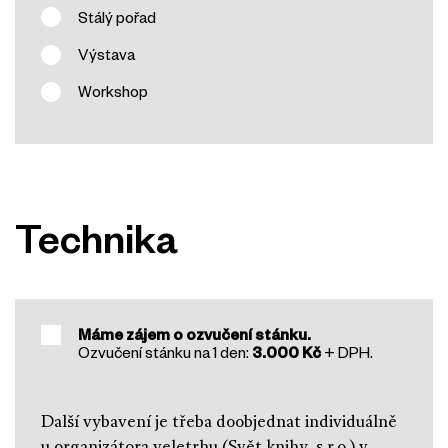
Stálý pořad
Výstava
Workshop
Technika
Máme zájem o ozvučení stánku.
Ozvučení stánku na 1 den:
3.000 Kč
+ DPH.
Další vybavení je třeba doobjednat individuálně
u organizátora veletrhu (Svět knihy, s.r.o.) v