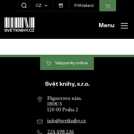
CZ
Přihlášení
ZOBRAZIT HLEDÁNÍ
Menu
Vstupenky
online
Patička webu
Svět knihy, s.r.o.
Fügnerovo nám.
1808/3
120 00 Praha 2
info@svetknihy.cz
224 498 236