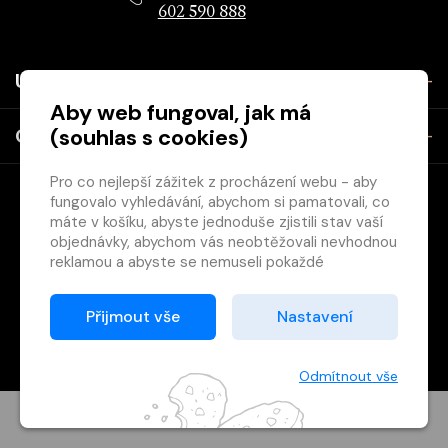
602 590 888
Užitečné
Aby web fungoval, jak má
(souhlas s cookies)
O společnosti
Pro co nejlepší zážitek z procházení webu - aby
fungovalo vyhledávání, abychom si pamatovali, co
máte v košíku, abyste jednoduše zjistili stav vaší
objednávky, abychom vás neobtěžovali nevhodnou
reklamou a abyste se nemuseli pokaždé
přihlašovat.
Copyright © 2026 Svět knihy, s.r.o. - společnost Svazu českých
Proto od vás potřebujeme souhlas se
Přijmout vše
Nastavení
knihkupců a nakladatelů.
zpracováním souborů cookies
, tj. malých souborů,
Vytištěno
Grand IT s.r.o.
které se dočasně ukládají ve vašem prohlížeči.
Děkujeme, že nám ho dáte a pomůžete nám tak
Odmítnout vše
web zlepšovat.