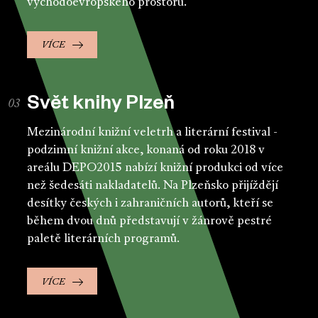
východoevropského prostoru.
VÍCE
Svět knihy Plzeň
Mezinárodní knižní veletrh a literární festival -
podzimní knižní akce, konaná od roku 2018 v
areálu DEPO2015 nabízí knižní produkci od více
než šedesáti nakladatelů. Na Plzeňsko přijíždějí
desítky českých i zahraničních autorů, kteří se
během dvou dnů představují v žánrově pestré
paletě literárních programů.
VÍCE