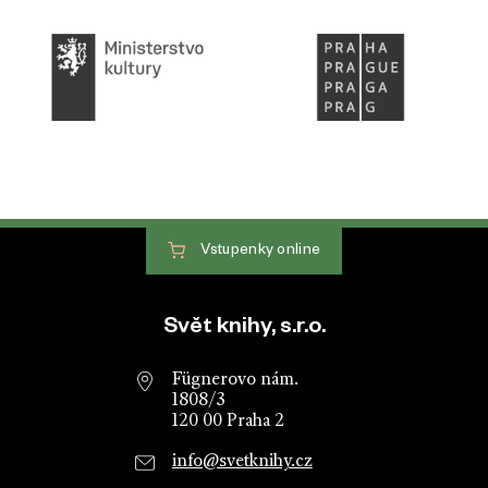
Vstupenky
online
Patička webu
Svět knihy, s.r.o.
Fügnerovo nám.
1808/3
120 00 Praha 2
info@svetknihy.cz