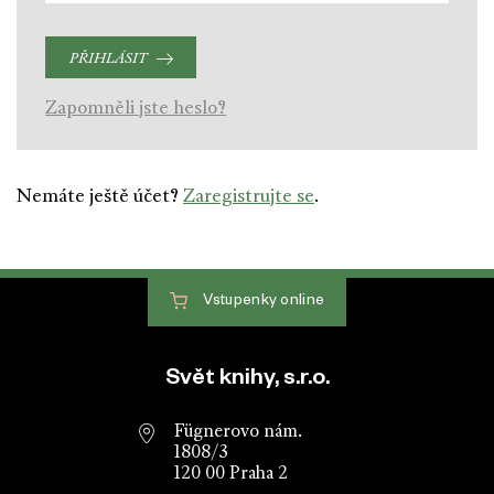
PŘIHLÁSIT
Zapomněli jste heslo?
Nemáte ještě účet?
Zaregistrujte se
.
Vstupenky
online
Patička webu
Svět knihy, s.r.o.
Fügnerovo nám.
1808/3
120 00 Praha 2