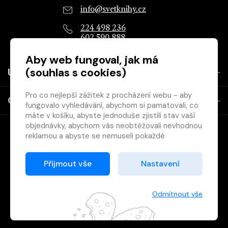
info@svetknihy.cz
224 498 236
602 590 888
Aby web fungoval, jak má
(souhlas s cookies)
Užitečné
Pro co nejlepší zážitek z procházení webu - aby
O společnosti
fungovalo vyhledávání, abychom si pamatovali, co
máte v košíku, abyste jednoduše zjistili stav vaší
objednávky, abychom vás neobtěžovali nevhodnou
reklamou a abyste se nemuseli pokaždé
přihlašovat.
Proto od vás potřebujeme souhlas se
Přijmout vše
Nastavení
zpracováním souborů cookies
, tj. malých souborů,
Copyright © 2026 Svět knihy, s.r.o. - společnost Svazu českých
které se dočasně ukládají ve vašem prohlížeči.
knihkupců a nakladatelů.
Děkujeme, že nám ho dáte a pomůžete nám tak
Odmítnout vše
web zlepšovat.
Vytištěno
Grand IT s.r.o.