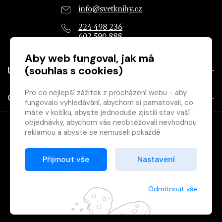
info@svetknihy.cz
224 498 236
602 590 888
Aby web fungoval, jak má
(souhlas s cookies)
Užitečné
Pro co nejlepší zážitek z procházení webu - aby
O společnosti
fungovalo vyhledávání, abychom si pamatovali, co
máte v košíku, abyste jednoduše zjistili stav vaší
objednávky, abychom vás neobtěžovali nevhodnou
reklamou a abyste se nemuseli pokaždé
přihlašovat.
Proto od vás potřebujeme souhlas se
Přijmout vše
Nastavení
zpracováním souborů cookies
, tj. malých souborů,
Copyright © 2026 Svět knihy, s.r.o. - společnost Svazu českých
které se dočasně ukládají ve vašem prohlížeči.
knihkupců a nakladatelů.
Děkujeme, že nám ho dáte a pomůžete nám tak
Odmítnout vše
web zlepšovat.
Vytištěno
Grand IT s.r.o.