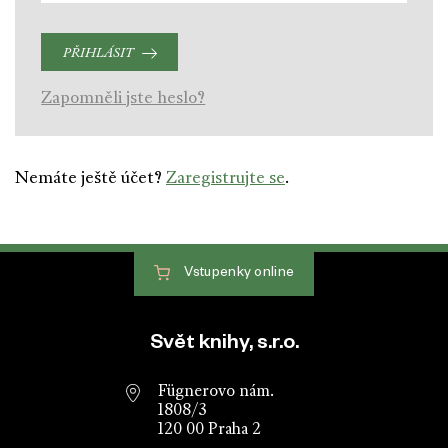
PŘIHLÁSIT
Zapomněli jste heslo?
Nemáte ještě účet?
Zaregistrujte se
.
Vstupenky
online
Patička webu
Svět knihy, s.r.o.
Fügnerovo nám.
1808/3
120 00 Praha 2