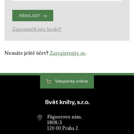
PŘIHLÁSIT
Zapomněli jste heslo?
Nemáte ještě účet?
Zaregistrujte se
.
Vstupenky
online
Patička webu
Svět knihy, s.r.o.
Fügnerovo nám.
1808/3
120 00 Praha 2