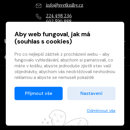
info@svetknihy.cz
224 498 236
602 590 888
Aby web fungoval, jak má
(souhlas s cookies)
Užitečné
Pro co nejlepší zážitek z procházení webu - aby
O společnosti
fungovalo vyhledávání, abychom si pamatovali, co
máte v košíku, abyste jednoduše zjistili stav vaší
objednávky, abychom vás neobtěžovali nevhodnou
reklamou a abyste se nemuseli pokaždé
přihlašovat.
Proto od vás potřebujeme souhlas se
Přijmout vše
Nastavení
zpracováním souborů cookies
, tj. malých souborů,
Copyright © 2026 Svět knihy, s.r.o. - společnost Svazu českých
které se dočasně ukládají ve vašem prohlížeči.
knihkupců a nakladatelů.
Děkujeme, že nám ho dáte a pomůžete nám tak
Odmítnout vše
web zlepšovat.
Vytištěno
Grand IT s.r.o.