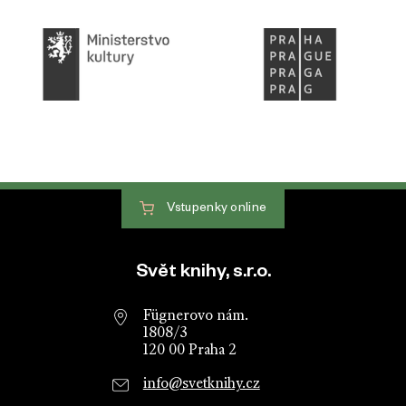
Vstupenky
online
Patička webu
Svět knihy, s.r.o.
Fügnerovo nám.
1808/3
120 00 Praha 2
info@svetknihy.cz