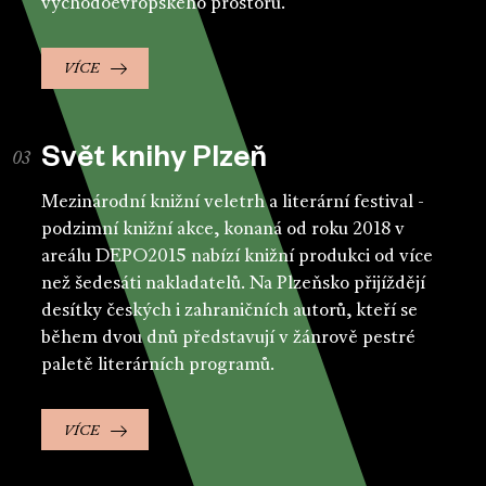
východoevropského prostoru.
VÍCE
Svět knihy Plzeň
Mezinárodní knižní veletrh a literární festival -
podzimní knižní akce, konaná od roku 2018 v
areálu DEPO2015 nabízí knižní produkci od více
než šedesáti nakladatelů. Na Plzeňsko přijíždějí
desítky českých i zahraničních autorů, kteří se
během dvou dnů představují v žánrově pestré
paletě literárních programů.
VÍCE