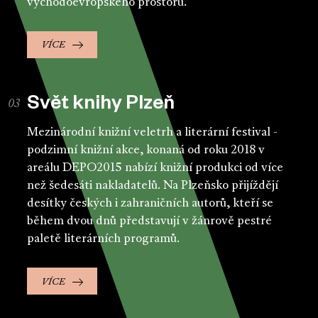
východoevropského prostoru.
VÍCE
Svět knihy Plzeň
Mezinárodní knižní veletrh a literární festival -
podzimní knižní akce, konaná od roku 2018 v
areálu DEPO2015 nabízí knižní produkci od více
než šedesáti nakladatelů. Na Plzeňsko přijíždějí
desítky českých i zahraničních autorů, kteří se
během dvou dnů představují v žánrově pestré
paletě literárních programů.
VÍCE