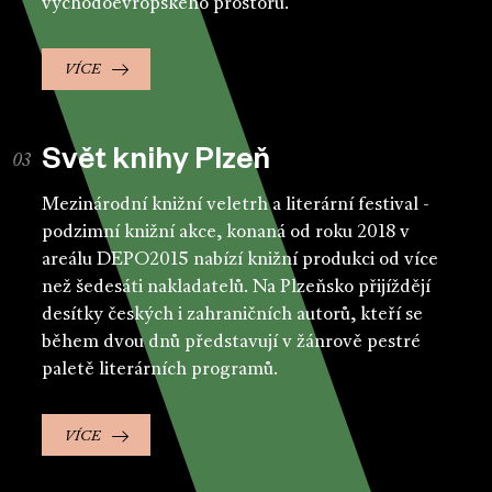
východoevropského prostoru.
VÍCE
Svět knihy Plzeň
Mezinárodní knižní veletrh a literární festival -
podzimní knižní akce, konaná od roku 2018 v
areálu DEPO2015 nabízí knižní produkci od více
než šedesáti nakladatelů. Na Plzeňsko přijíždějí
desítky českých i zahraničních autorů, kteří se
během dvou dnů představují v žánrově pestré
paletě literárních programů.
VÍCE