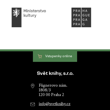
Vstupenky
online
Patička webu
Svět knihy, s.r.o.
Fügnerovo nám.
1808/3
120 00 Praha 2
info@svetknihy.cz